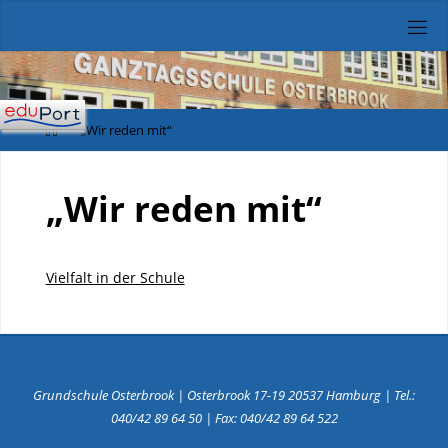
Skip
to
content
Home
„Wir reden mit“
„Wir reden mit“
Vielfalt in der Schule
Grundschule Osterbrook | Osterbrook 17-19 20537 Hamburg | Tel.:
040/42 89 64 50 | Fax: 040/42 89 64 522